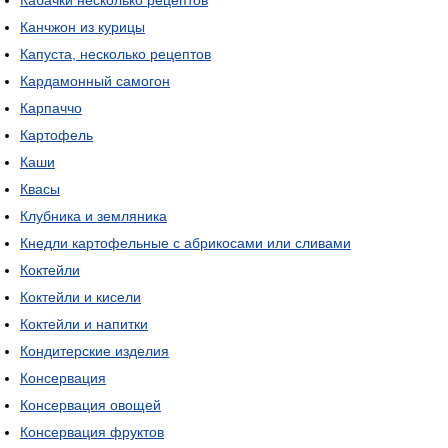
Кабачки несколько рецептов
Канчжон из курицы
Капуста, несколько рецептов
Кардамонный самогон
Карпаччо
Картофель
Каши
Квасы
Клубника и земляника
Кнедли картофельные с абрикосами или сливами
Коктейли
Коктейли и кисели
Коктейли и напитки
Кондитерские изделия
Консервация
Консервация овощей
Консервация фруктов