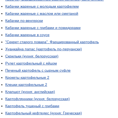
Кабачки жареные с молодым картофелем
Кабачки жареные с маслом или сметаной
Кабачки по-венгерски
Кабачки жареные с грибами и помидорами
Кабачки жареные в соусе
"Секрет старого повара". Фаршированный картофель
Хуанкайна папас (картофель по-перуански)
Скрильки (кухня: белорусская)
Рулет картофельный с яйцом
Печеный картофель с сырным суфле
Крокеты картофельные 2
Клецки картофельные 2
Клапшот (кухня: английская)
Картофлянники (кухня: белорусская)
Картофель тушеный с грибами
Картофельный кефтедес (кухня: Греческая)