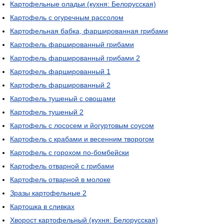
Картофельные оладьи (кухня: Белорусская)
Картофель с огуречным рассолом
Картофельная бабка, фаршированная грибами
Картофель фаршированный грибами
Картофель фаршированный грибами 2
Картофель фаршированный 1
Картофель фаршированный 2
Картофель тушеный с овощами
Картофель тушеный 2
Картофель с лососем и йогуртовым соусом
Картофель с крабами и весенним творогом
Картофель с горохом по-бомбейски
Картофель отварной с грибами
Картофель отварной в молоке
Зразы картофельные 2
Картошка в сливках
Хворост картофельный (кухня: Белорусская)