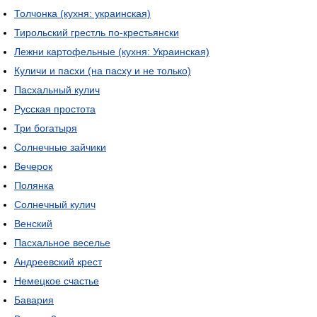
Толчонка (кухня: украинская)
Тирольский грестль по-крестьянски
Лежни картофельные (кухня: Украинская)
Куличи и пасхи (на пасху и не только)
Пасхальный кулич
Русская простота
Три богатыря
Солнечные зайчики
Вечерок
Полянка
Солнечный кулич
Венский
Пасхальное веселье
Андреевский крест
Немецкое счастье
Бавария