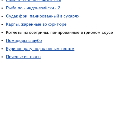
Рыба по - индонезийски - 2
Судак фри, панированный в сухарях
Карпы, жаренные во фритюре
Котлеты из осетрины, панированные в грибном соусе
Помидоры в шубе
Куриное рагу под слоеным тестом
Печенье из тыквы