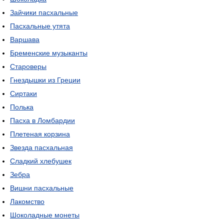
Зайчики пасхальные
Пасхальные утята
Варшава
Бременские музыканты
Староверы
Гнездышки из Греции
Сиртаки
Полька
Пасха в Ломбардии
Плетеная корзина
Звезда пасхальная
Сладкий хлебушек
Зебра
Вишни пасхальные
Лакомство
Шоколадные монеты