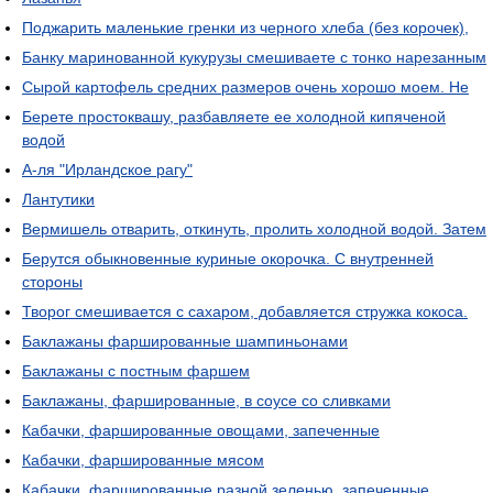
Поджарить маленькие гренки из черного хлеба (без корочек),
Банку маринованной кукурузы смешиваете с тонко нарезанным
Сырой картофель средних размеров очень хорошо моем. Не
Берете простоквашу, разбавляете ее холодной кипяченой
водой
А-ля "Ирландское рагу"
Лантутики
Вермишель отварить, откинуть, пролить холодной водой. Затем
Берутся обыкновенные куриные окорочка. С внутренней
стороны
Творог смешивается с сахаром, добавляется стружка кокоса.
Баклажаны фаршированные шампиньонами
Баклажаны с постным фаршем
Баклажаны, фаршированные, в соусе со сливками
Кабачки, фаршированные овощами, запеченные
Кабачки, фаршированные мясом
Кабачки, фаршированные разной зеленью, запеченные.