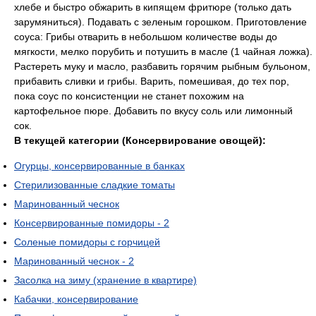
хлебе и быстро обжарить в кипящем фритюре (только дать
зарумяниться). Подавать с зеленым горошком. Приготовление
соуса: Грибы отварить в небольшом количестве воды до
мягкости, мелко порубить и потушить в масле (1 чайная ложка).
Растереть муку и масло, разбавить горячим рыбным бульоном,
прибавить сливки и грибы. Варить, помешивая, до тех пор,
пока соус по консистенции не станет похожим на
картофельное пюре. Добавить по вкусу соль или лимонный
сок.
В текущей категории (Консервирование овощей):
Огурцы, консервированные в банках
Стерилизованные сладкие томаты
Маринованный чеснок
Консервированные помидоры - 2
Соленые помидоры с горчицей
Маринованный чеснок - 2
Засолка на зиму (хранение в квартире)
Кабачки, консервирование