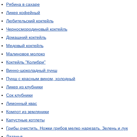
Рябина в сахаре
Ликер кофейный
Любительский коктейль
Черносмородиновый коктейль
Домашний коктейль
Медовый коктейль
Малиновое молоко
Коктейль "Колибри"
Винно-шоколадный пунш
Пунш с красным вином, холодный
Ликер из клубники
Сок клубники
Лимонный квас
Компот из земляники
Капустные котлеты
Грибы очистить. Ножки грибов мелко нарезать. Зелень и лук
Лазанья