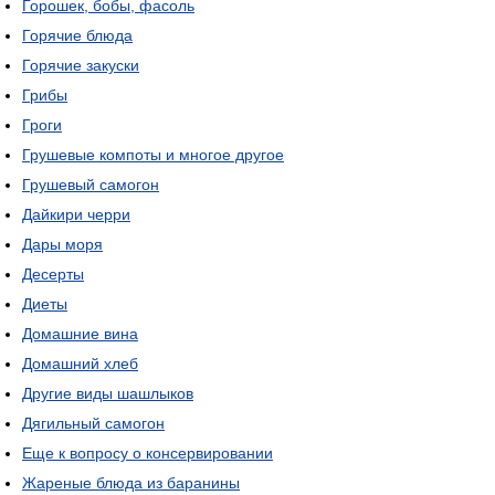
Горошек, бобы, фасоль
Горячие блюда
Горячие закуски
Грибы
Гроги
Грушевые компоты и многое другое
Грушевый самогон
Дайкири черри
Дары моря
Десерты
Диеты
Домашние вина
Домашний хлеб
Другие виды шашлыков
Дягильный самогон
Еще к вопросу о консервировании
Жареные блюда из баранины