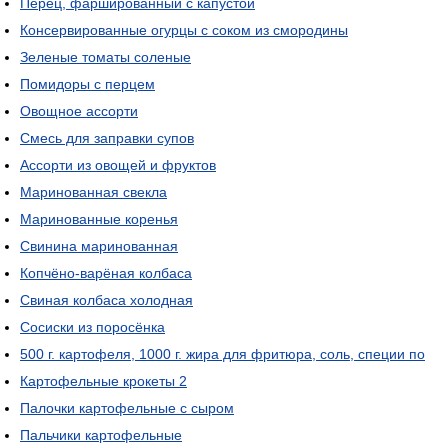
Перец, фаршированный с капустой
Консервированные огурцы с соком из смородины
Зеленые томаты соленые
Помидоры с перцем
Овощное ассорти
Смесь для заправки супов
Ассорти из овощей и фруктов
Маринованная свекла
Маринованные коренья
Свинина маринованная
Копчёно-варёная колбаса
Свиная колбаса холодная
Сосиски из поросёнка
500 г. картофеля, 1000 г. жира для фритюра, соль, специи по
Картофельные крокеты 2
Палочки картофельные с сыром
Пальчики картофельные