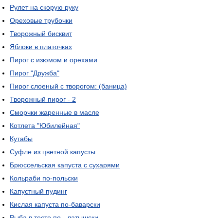
Рулет на скорую руку
Ореховые трубочки
Творожный бисквит
Яблоки в платочках
Пирог с изюмом и орехами
Пирог "Дружба"
Пирог слоеный с творогом: (баница)
Творожный пирог - 2
Сморчки жаренные в масле
Котлета "Юбилейная"
Кутабы
Суфле из цветной капусты
Брюссельская капуста с сухарями
Кольраби по-польски
Капустный пудинг
Кислая капуста по-баварски
Рыба в тесте по - латышски